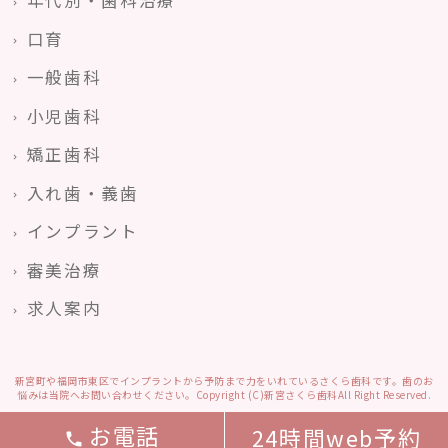
年代別・歯科治療
口育
一般歯科
小児歯科
矯正歯科
入れ歯・義歯
インプラント
審美治療
求人案内
新宮町や福岡市東区でインプラントから予防まで力をいれているさくら歯科です。歯のお
悩みは当院へお問い合わせください。Copyright (C)新宮さくら歯科All Right Reserved.
お電話
24時間web予約