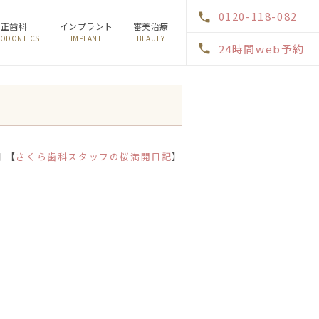
0120-118-082
矯正歯科
インプラント
審美治療
ODONTICS
IMPLANT
BEAUTY
24時間web予約
日 【
さくら歯科スタッフの桜満開日記
】