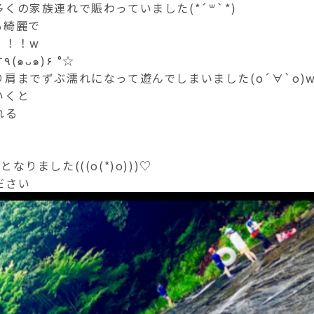
くの家族連れで賑わっていました(*´꒳`*)
も綺麗で
！！！w
とっっっても気持ちよかったです٩(๑ᴗ๑)۶ °☆
肩までずぶ濡れになって遊んでしまいました(о´∀`о)
いくと
れる
りました(((o(*)o)))♡
ださい