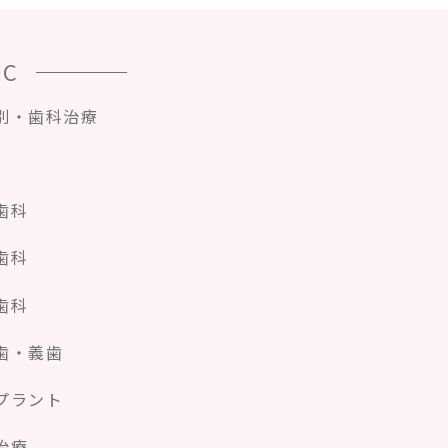
IC
別・歯科治療
歯科
歯科
歯科
歯・義歯
プラント
治療