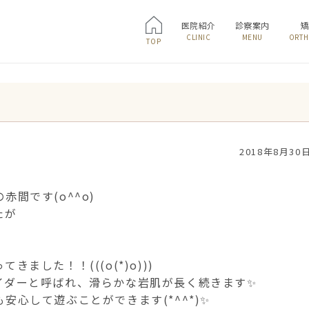
医院紹介
診察案内
CLINIC
MENU
ORTH
TOP
2018年8月30
間です(o^^o)
たが
、
ました！！(((o(*)o)))
イダーと呼ばれ、滑らかな岩肌が長く続きます✨
安心して遊ぶことができます(*^^*)✨