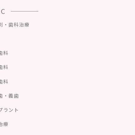
IC
別・歯科治療
歯科
歯科
歯科
歯・義歯
プラント
治療