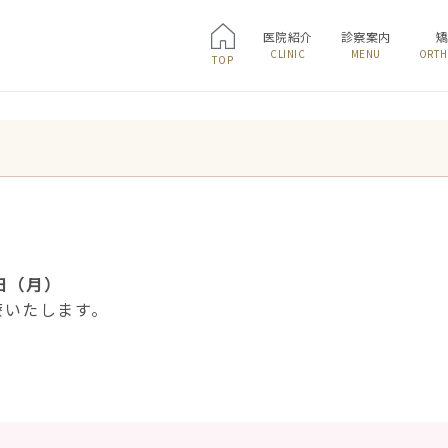
医院紹介
診察案内
CLINIC
MENU
ORTH
TOP
。
5日（月）
療いたします。