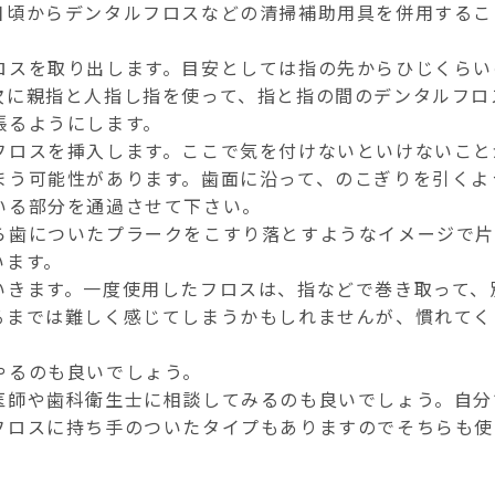
日頃からデンタルフロスなどの清掃補助用具を併用するこ
ロスを取り出します。目安としては指の先からひじくらい
次に親指と人指し指を使って、指と指の間のデンタルフロ
張るようにします。
フロスを挿入します。ここで気を付けないといけないこと
まう可能性があります。歯面に沿って、のこぎりを引くよ
いる部分を通過させて下さい。
ら歯についたプラークをこすり落とすようなイメージで
います。
いきます。一度使用したフロスは、指などで巻き取って、
るまでは難しく感じてしまうかもしれませんが、慣れてく
やるのも良いでしょう。
医師や歯科衛生士に相談してみるのも良いでしょう。自分
フロスに持ち手のついたタイプもありますのでそちらも使