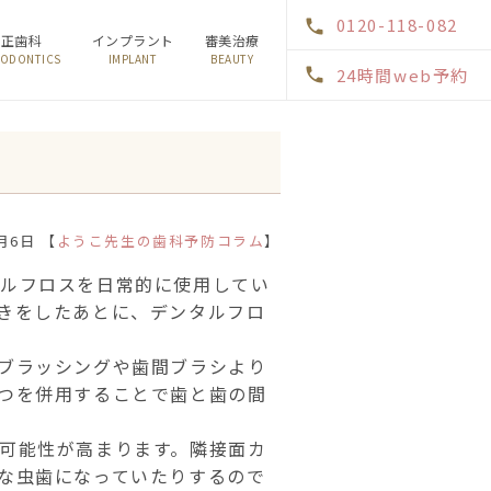
0120-118-082
矯正歯科
インプラント
審美治療
ODONTICS
IMPLANT
BEAUTY
24時間web予約
1月6日 【
ようこ先生の歯科予防コラム
】
タルフロスを日常的に使用してい
きをしたあとに、デンタルフロ
ブラッシングや歯間ブラシより
つを併用することで歯と歯の間
可能性が高まります。隣接面カ
な虫歯になっていたりするので