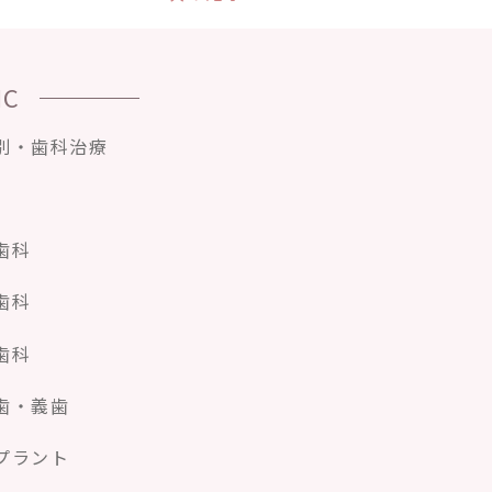
IC
別・歯科治療
歯科
歯科
歯科
歯・義歯
プラント