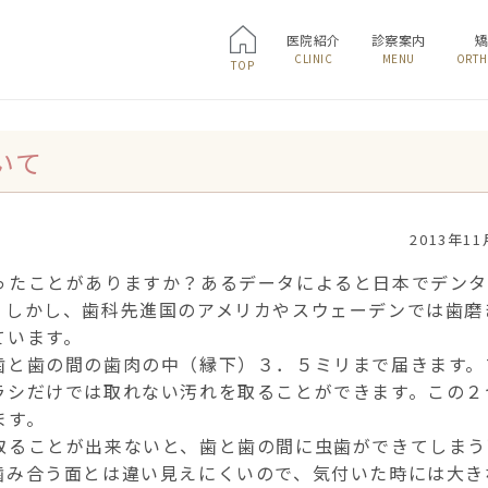
医院紹介
診察案内
CLINIC
MENU
ORTH
TOP
いて
2013年1
ったことがありますか？あるデータによると日本でデン
。しかし、歯科先進国のアメリカやスウェーデンでは歯磨
ています。
歯と歯の間の歯肉の中（縁下）３．５ミリまで届きます。
ラシだけでは取れない汚れを取ることができます。この２
ます。
取ることが出来ないと、歯と歯の間に虫歯ができてしまう
噛み合う面とは違い見えにくいので、気付いた時には大き