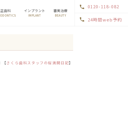
0120-118-082
矯正歯科
インプラント
審美治療
ODONTICS
IMPLANT
BEAUTY
24時間web予約
日 【
さくら歯科スタッフの桜満開日記
】