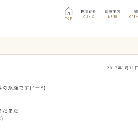
医院紹介
診察案内
CLINIC
MENU
ORTH
TOP
2017年1月31
の糸瀬です(^ー^)
！
まだまだ
)