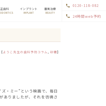
0120-118-082
矯正歯科
インプラント
審美治療
ODONTICS
IMPLANT
BEAUTY
24時間web予約
 【
ようこ先生の歯科予防コラム
,
砂糖
】
イズ・ミー”という映画で、毎日
がありましたが、それを彷彿さ