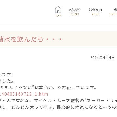
医院紹介
診察案内
CLINIC
MENU
ORTH
TOP
糖水を飲んだら・・・
2014年4月4日
元です。
ました。
めたもんじゃない”は本当か、を検証しています。
i/140403163722_1.htm
ちゃんで有名な、マイケル・ムーア監督の”スーパー・サ
戦し、どんどん太って行き、最終的に病気になるというの