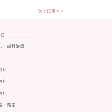
次の記事へ >
IC
別・歯科治療
歯科
歯科
歯科
歯・義歯