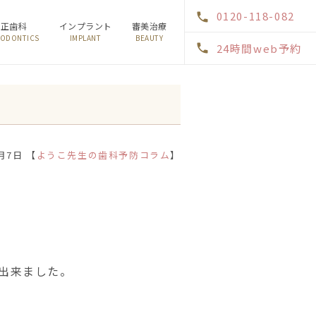
0120-118-082
矯正歯科
インプラント
審美治療
ODONTICS
IMPLANT
BEAUTY
24時間web予約
月7日 【
ようこ先生の歯科予防コラム
】
出来ました。