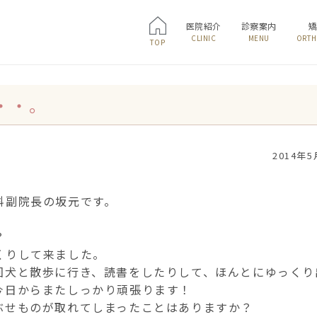
医院紹介
診察案内
CLINIC
MENU
ORTH
TOP
・・。
2014年5
科副院長の坂元です。
？
くりして来ました。
回犬と散歩に行き、読書をしたりして、ほんとにゆっくり
今日からまたしっかり頑張ります！
ぶせものが取れてしまったことはありますか？